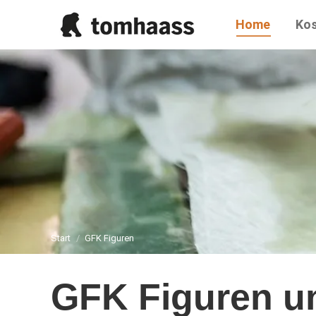
Home
Ko
Sie befinden sich hier:
Start
GFK Figuren
GFK Figuren u