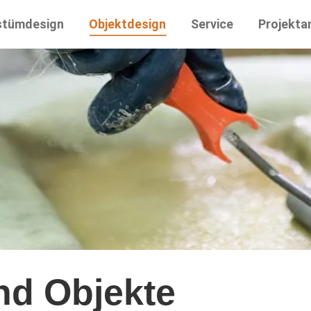
stümdesign
Objektdesign
Service
Projekta
nd Objekte