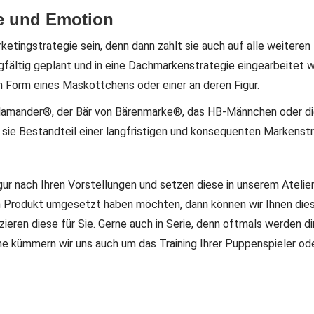
ie und Emotion
arketingstrategie sein, denn dann zahlt sie auch auf alle weite
gfältig geplant und in eine Dachmarkenstrategie eingearbeitet 
n Form eines Maskottchens oder einer an deren Figur.
n Salamander®, der Bär von Bärenmarke®, das HB-Männchen oder 
s sie Bestandteil einer langfristigen und konsequenten Markenst
ur nach Ihren Vorstellungen und setzen diese in unserem Atelie
n Produkt umgesetzt haben möchten, dann können wir Ihnen diese
zieren diese für Sie. Gerne auch in Serie, denn oftmals werden d
e kümmern wir uns auch um das Training Ihrer Puppenspieler od