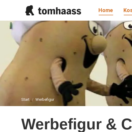
Home
Ko
Sie befinden sich hier:
Start
Werbefigur
Werbefigur & C