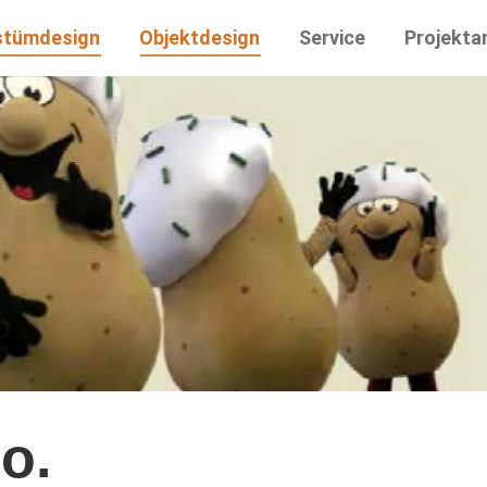
stümdesign
Objektdesign
Service
Projekta
o.