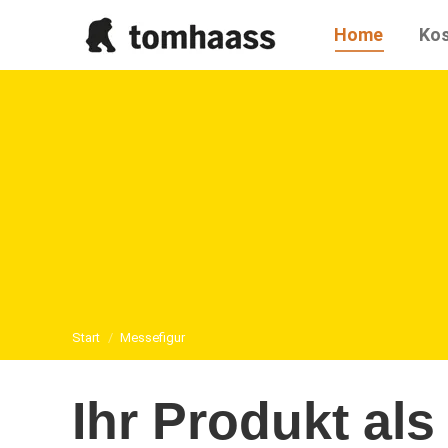
Home
Ko
Sie befinden sich hier:
Start
Messefigur
Ihr Produkt al