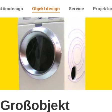
stümdesign
Objektdesign
Service
Projekta
s Großobjekt